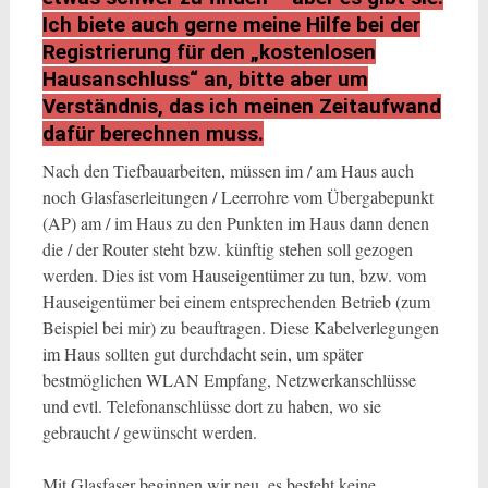
Ich biete auch gerne meine Hilfe bei der
Registrierung für den „kostenlosen
Hausanschluss“ an, bitte aber um
Verständnis, das ich meinen Zeitaufwand
dafür berechnen muss.
Nach den Tiefbauarbeiten, müssen im / am Haus auch
noch Glasfaserleitungen / Leerrohre vom Übergabepunkt
(AP) am / im Haus zu den Punkten im Haus dann denen
die / der Router steht bzw. künftig stehen soll gezogen
werden. Dies ist vom Hauseigentümer zu tun, bzw. vom
Hauseigentümer bei einem entsprechenden Betrieb (zum
Beispiel bei mir) zu beauftragen. Diese Kabelverlegungen
im Haus sollten gut durchdacht sein, um später
bestmöglichen WLAN Empfang, Netzwerkanschlüsse
und evtl. Telefonanschlüsse dort zu haben, wo sie
gebraucht / gewünscht werden.
Mit Glasfaser beginnen wir neu, es besteht keine