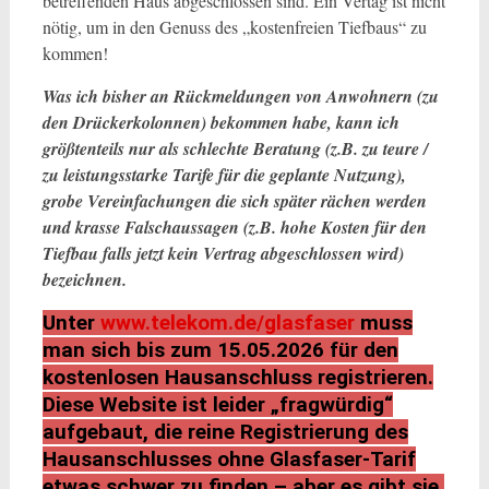
betreffenden Haus abgeschlossen sind. Ein Vertag ist nicht
nötig, um in den Genuss des „kostenfreien Tiefbaus“ zu
kommen!
Was ich bisher an Rückmeldungen von Anwohnern (zu
den Drückerkolonnen) bekommen habe, kann ich
größtenteils nur als schlechte Beratung (z.B. zu teure /
zu leistungsstarke Tarife für die geplante Nutzung),
grobe Vereinfachungen die sich später rächen werden
und krasse Falschaussagen (z.B. hohe Kosten für den
Tiefbau falls jetzt kein Vertrag abgeschlossen wird)
bezeichnen.
Unter
www.telekom.de/glasfaser
muss
man sich bis zum 15.05.2026 für den
kostenlosen Hausanschluss registrieren.
Diese Website ist leider „fragwürdig“
aufgebaut, die reine Registrierung des
Hausanschlusses ohne Glasfaser-Tarif
etwas schwer zu finden – aber es gibt sie.